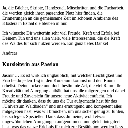
Ja, die Bücher, Skripte, Handzettel, Mitschriften und die Facharbeit,
die werden gleich ihren passenden Platz hier finden, die
Erinnerungen an die gemeinsame Zeit im schönen Ambiente des
Klosters in Esthal die bleiben in mir.
Ich wünsche Dir weiterhin sehr viel Freude, Kraft und Erfolg bei
Deinem Tun und uns allen viele, viele Interessenten, die die Kraft
des Waldes für sich nutzen werden. Ein ganz tiefes Danke!
Andreas
Kursleiterin aus Passion
Jasmin… Es ist wirklich unglaublich, mit welcher Leichtigkeit und
Frische du jeden Tag in den Kursraum kommst und den Raum
erhellst. Deine lockere und doch bestimmte Art, die viel Raum für
Kreativität und Anregung enthält, hat uns alle mitgezogen und dabei
Freude und Zuversicht für unsere neue Aktivität entfacht. Ich
möchte dir danken, dass du uns die Tür aufgemacht hast für das
„Universum Waldbaden“ und uns ermutigend und kompetent alles
mitgegeben hast, was wir brauchen, um uns sicher genug zu fühlen,
los zu legen. Speziellen Dank dass du meine, wohl etwas
ungewöhnlichen Anregungen aufgenommen und gleich integriert
hast, was das ganze Erlebnis für mich zur Bestätigung werden liess,