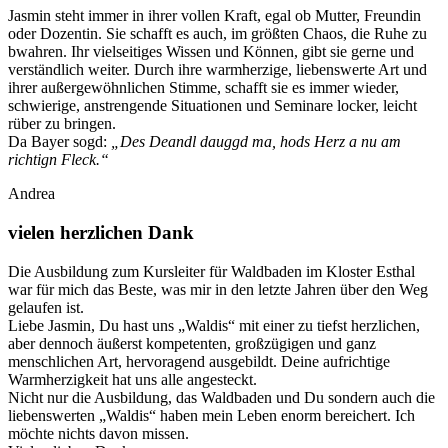
Jasmin steht immer in ihrer vollen Kraft, egal ob Mutter, Freundin
oder Dozentin. Sie schafft es auch, im größten Chaos, die Ruhe zu
bwahren. Ihr vielseitiges Wissen und Können, gibt sie gerne und
verständlich weiter. Durch ihre warmherzige, liebenswerte Art und
ihrer außergewöhnlichen Stimme, schafft sie es immer wieder,
schwierige, anstrengende Situationen und Seminare locker, leicht
rüber zu bringen.
Da Bayer sogd:
„Des Deandl dauggd ma, hods Herz a nu am
richtign Fleck.“
Andrea
vielen herzlichen Dank
Die Ausbildung zum Kursleiter für Waldbaden im Kloster Esthal
war für mich das Beste, was mir in den letzte Jahren über den Weg
gelaufen ist.
Liebe Jasmin, Du hast uns „Waldis“ mit einer zu tiefst herzlichen,
aber dennoch äußerst kompetenten, großzügigen und ganz
menschlichen Art, hervoragend ausgebildt. Deine aufrichtige
Warmherzigkeit hat uns alle angesteckt.
Nicht nur die Ausbildung, das Waldbaden und Du sondern auch die
liebenswerten „Waldis“ haben mein Leben enorm bereichert. Ich
möchte nichts davon missen.