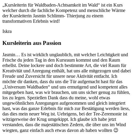
„Kursleiterin für Waldbaden-Achtsamkeit im Wald“ ist ein Kurs
welcher durch die fachliche Kompetenz und menschliche Wärme
der Kursleiterin Jasmin Schlimm- Thierjung zu einem
transformativen Erlebnis wird!
Iskra
Kursleiterin aus Passion
Jasmin… Es ist wirklich unglaublich, mit welcher Leichtigkeit und
Frische du jeden Tag in den Kursraum kommst und den Raum
erhellst. Deine lockere und doch bestimmte Art, die viel Raum für
Kreativität und Anregung enthält, hat uns alle mitgezogen und dabei
Freude und Zuversicht für unsere neue Aktivität entfacht. Ich
möchte dir danken, dass du uns die Tür aufgemacht hast für das
„Universum Waldbaden“ und uns ermutigend und kompetent alles
mitgegeben hast, was wir brauchen, um uns sicher genug zu fühlen,
los zu legen. Speziellen Dank dass du meine, wohl etwas
ungewöhnlichen Anregungen aufgenommen und gleich integriert
hast, was das ganze Erlebnis für mich zur Bestätigung werden liess,
das dies mein neuer Weg ist. Uebrigens, bei der Tee-Zeremonie ist
witzigerweise der Krug umgekippt. Ich glaube ich habe jetzt
verstanden, dass die majestätischen Zedern, die über uns im Wind
wiegten, ganz einfach auch etwas davon ab haben wollten 😉