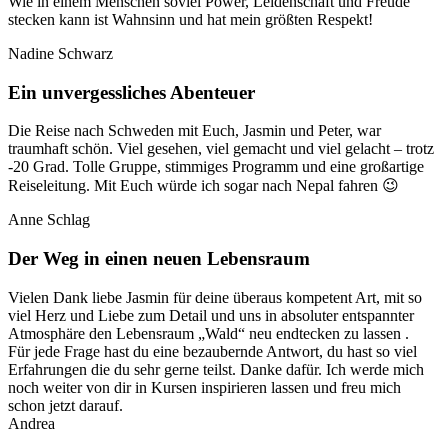
Wie in einem Menschen soviel Power, Leidenschaft und Freude
stecken kann ist Wahnsinn und hat mein größten Respekt!
Nadine Schwarz
Ein unvergessliches Abenteuer
Die Reise nach Schweden mit Euch, Jasmin und Peter, war
traumhaft schön. Viel gesehen, viel gemacht und viel gelacht – trotz
-20 Grad. Tolle Gruppe, stimmiges Programm und eine großartige
Reiseleitung. Mit Euch würde ich sogar nach Nepal fahren 😉
Anne Schlag
Der Weg in einen neuen Lebensraum
Vielen Dank liebe Jasmin für deine überaus kompetent Art, mit so
viel Herz und Liebe zum Detail und uns in absoluter entspannter
Atmosphäre den Lebensraum „Wald“ neu endtecken zu lassen .
Für jede Frage hast du eine bezaubernde Antwort, du hast so viel
Erfahrungen die du sehr gerne teilst. Danke dafür. Ich werde mich
noch weiter von dir in Kursen inspirieren lassen und freu mich
schon jetzt darauf.
Andrea