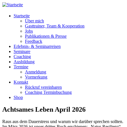
Startseite
Über mich
Gasttrainer, Team & Kooperation
Jobs
Publikationen & Presse
Feedback
Erlebnis- & Seminarreisen
Seminare
Coaching
Ausbildung
Termine
Anmeldung
Vormerkung
Kontakt
Rückruf vereinbaren
Coaching Terminbuchung
Shop
Achtsames Leben April 2026
Raus aus dem Dauerstress und warum wir darüber sprechen sollten.
Im März 2026 ist unser drittes Buch erschienen: „Natur-Resilienz“.