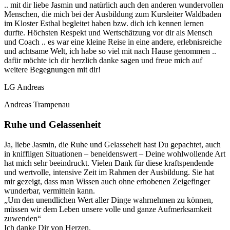
.. mit dir liebe Jasmin und natürlich auch den anderen wundervollen
Menschen, die mich bei der Ausbildung zum Kursleiter Waldbaden
im Kloster Esthal begleitet haben bzw. dich ich kennen lernen
durfte. Höchsten Respekt und Wertschätzung vor dir als Mensch
und Coach .. es war eine kleine Reise in eine andere, erlebnisreiche
und achtsame Welt, ich habe so viel mit nach Hause genommen ..
dafür möchte ich dir herzlich danke sagen und freue mich auf
weitere Begegnungen mit dir!
LG Andreas
Andreas Trampenau
Ruhe und Gelassenheit
Ja, liebe Jasmin, die Ruhe und Gelasseheit hast Du gepachtet, auch
in kniffligen Situationen – beneidenswert – Deine wohlwollende Art
hat mich sehr beeindruckt. Vielen Dank für diese kraftspendende
und wertvolle, intensive Zeit im Rahmen der Ausbildung. Sie hat
mir gezeigt, dass man Wissen auch ohne erhobenen Zeigefinger
wunderbar, vermitteln kann.
„Um den unendlichen Wert aller Dinge wahrnehmen zu können,
müssen wir dem Leben unsere volle und ganze Aufmerksamkeit
zuwenden“
Ich danke Dir von Herzen.