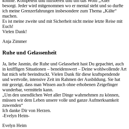
konnte. Kompetent und hilfsbereit und um das Wohl „Aller“
besorgt. Jeder wird mitgenommen wo er mental steht und so durfte
ich meine Grenzerfahrungen insbesondere zum Thema „Kälte“
machen.
Es ist meine zweite und mit Sicherheit nicht meine letzte Reise mit
Euch!
Vielen Dank!
Anja Zimmer
Ruhe und Gelassenheit
Ja, liebe Jasmin, die Ruhe und Gelasseheit hast Du gepachtet, auch
in kniffligen Situationen – beneidenswert – Deine wohlwollende Art
hat mich sehr beeindruckt. Vielen Dank für diese kraftspendende
und wertvolle, intensive Zeit im Rahmen der Ausbildung. Sie hat
mir gezeigt, dass man Wissen auch ohne erhobenen Zeigefinger
wunderbar, vermitteln kann.
„Um den unendlichen Wert aller Dinge wahrnehmen zu können,
müssen wir dem Leben unsere volle und ganze Aufmerksamkeit
zuwenden“
Ich danke Dir von Herzen.
-Evelyn Heim-
Evelyn Heim