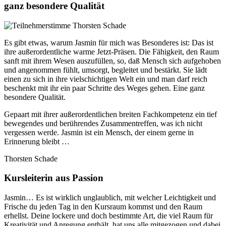
ganz besondere Qualität
Es gibt etwas, warum Jasmin für mich was Besonderes ist: Das ist
ihre außerordentliche warme Jetzt-Präsen. Die Fähigkeit, den Raum
sanft mit ihrem Wesen auszufüllen, so, daß Mensch sich aufgehoben
und angenommen fühlt, umsorgt, begleitet und bestärkt. Sie lädt
einen zu sich in ihre vielschichtigen Welt ein und man darf reich
beschenkt mit ihr ein paar Schritte des Weges gehen. Eine ganz
besondere Qualität.
Gepaart mit ihrer außerordentlichen breiten Fachkompetenz ein tief
bewegendes und berührendes Zusammentreffen, was ich nicht
vergessen werde. Jasmin ist ein Mensch, der einem gerne in
Erinnerung bleibt …
Thorsten Schade
Kursleiterin aus Passion
Jasmin… Es ist wirklich unglaublich, mit welcher Leichtigkeit und
Frische du jeden Tag in den Kursraum kommst und den Raum
erhellst. Deine lockere und doch bestimmte Art, die viel Raum für
Kreativität und Anregung enthält, hat uns alle mitgezogen und dabei