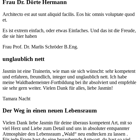
Frau Dr. Dörte Hermann
Architecto est aut sunt aliquid facilis. Eos hic omnis voluptate quod
et.
Es ist extrem einfach, oder etwas Einfaches. Und das ist die Freude,
die sie hier haben
Frau Prof. Dr. Marlis Schröder B.Eng.
unglaublich nett
Jasmin ist eine Trainerin, wie man sie sich wünscht: sehr kompetent
und erfahren, freundlich, integer und unglaublich nett. Ich habe
meine Waldbademeister-Fortbildung bei ihr absolviert und empfehle
sie sehr gern weiter. Vielen Dank für alles, liebe Jasmin!
Tamara Nacht
Der Weg in einen neuen Lebensraum
Vielen Dank liebe Jasmin für deine überaus kompetent Art, mit so
viel Herz und Liebe zum Detail und uns in absoluter entspannter
Atmosphäre den Lebensraum „Wald“ neu endtecken zu lassen .
Für jede Frage hast du eine bezaubernde Antwort, du hast so viel