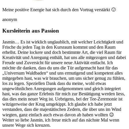
Meine positive Energie hat sich durch den Vortrag verstärkt 🙂
anonym
Kursleiterin aus Passion
Jasmin… Es ist wirklich unglaublich, mit welcher Leichtigkeit und
Frische du jeden Tag in den Kursraum kommst und den Raum
erhellst. Deine lockere und doch bestimmte Art, die viel Raum für
Kreativität und Anregung enthält, hat uns alle mitgezogen und dabei
Freude und Zuversicht für unsere neue Aktivität entfacht. Ich
möchte dir danken, dass du uns die Tür aufgemacht hast für das
„Universum Waldbaden“ und uns ermutigend und kompetent alles
mitgegeben hast, was wir brauchen, um uns sicher genug zu fühlen,
los zu legen. Speziellen Dank dass du meine, wohl etwas
ungewöhnlichen Anregungen aufgenommen und gleich integriert
hast, was das ganze Erlebnis für mich zur Bestätigung werden liess,
das dies mein neuer Weg ist. Uebrigens, bei der Tee-Zeremonie ist
witzigerweise der Krug umgekippt. Ich glaube ich habe jetzt
verstanden, dass die majestätischen Zedern, die über uns im Wind
wiegten, ganz einfach auch etwas davon ab haben wollten 😉
Weiter so liebe Jasmin, ich freue mich auf das nächste Mal wenn
unsere Wege sich kreuzen.