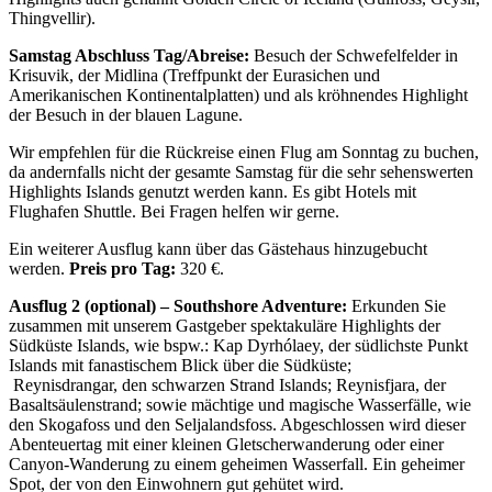
Thingvellir).
Samstag Abschluss Tag/Abreise:
Besuch der Schwefelfelder in
Krisuvik, der Midlina (Treffpunkt der Eurasichen und
Amerikanischen Kontinentalplatten) und als kröhnendes Highlight
der Besuch in der blauen Lagune.
Wir empfehlen für die Rückreise einen Flug am Sonntag zu buchen,
da andernfalls nicht der gesamte Samstag für die sehr sehenswerten
Highlights Islands genutzt werden kann. Es gibt Hotels mit
Flughafen Shuttle. Bei Fragen helfen wir gerne.
Ein weiterer Ausflug kann über das Gästehaus hinzugebucht
werden.
Preis pro Tag:
320 €.
Ausflug 2 (optional) – Southshore Adventure:
Erkunden Sie
zusammen mit unserem Gastgeber spektakuläre Highlights der
Südküste Islands, wie bspw.: Kap Dyrhólaey, der südlichste Punkt
Islands mit fanastischem Blick über die Südküste;
Reynisdrangar, den schwarzen Strand Islands; Reynisfjara, der
Basaltsäulenstrand; sowie mächtige und magische Wasserfälle, wie
den Skogafoss und den Seljalandsfoss. Abgeschlossen wird dieser
Abenteuertag mit einer kleinen Gletscherwanderung oder einer
Canyon-Wanderung zu einem geheimen Wasserfall. Ein geheimer
Spot, der von den Einwohnern gut gehütet wird.